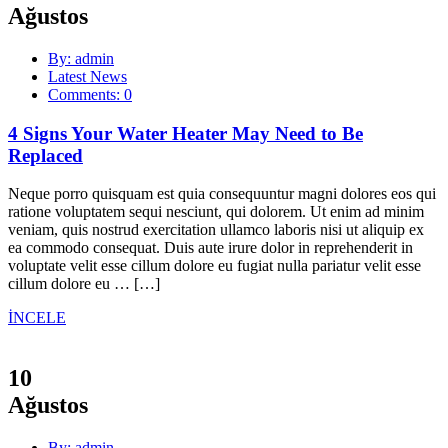
Ağustos
By: admin
Latest News
Comments: 0
4 Signs Your Water Heater May Need to Be
Replaced
Neque porro quisquam est quia consequuntur magni dolores eos qui
ratione voluptatem sequi nesciunt, qui dolorem. Ut enim ad minim
veniam, quis nostrud exercitation ullamco laboris nisi ut aliquip ex
ea commodo consequat. Duis aute irure dolor in reprehenderit in
voluptate velit esse cillum dolore eu fugiat nulla pariatur velit esse
cillum dolore eu … […]
İNCELE
10
Ağustos
By: admin