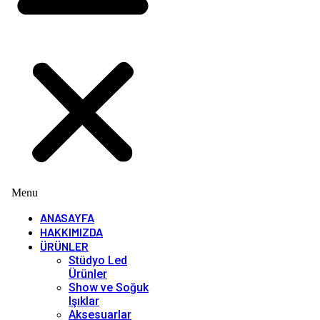
Menu
ANASAYFA
HAKKIMIZDA
ÜRÜNLER
Stüdyo Led
Ürünler
Show ve Soğuk
Işıklar
Aksesuarlar