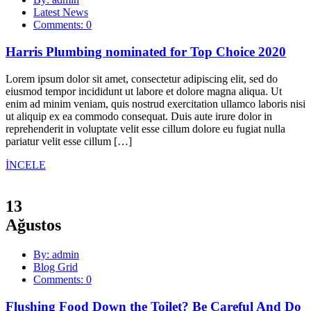
Latest News
Comments: 0
Harris Plumbing nominated for Top Choice 2020
Lorem ipsum dolor sit amet, consectetur adipiscing elit, sed do
eiusmod tempor incididunt ut labore et dolore magna aliqua. Ut
enim ad minim veniam, quis nostrud exercitation ullamco laboris nisi
ut aliquip ex ea commodo consequat. Duis aute irure dolor in
reprehenderit in voluptate velit esse cillum dolore eu fugiat nulla
pariatur velit esse cillum […]
İNCELE
13
Ağustos
By: admin
Blog Grid
Comments: 0
Flushing Food Down the Toilet? Be Careful And Do