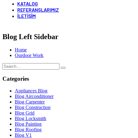
KATALOG
REFERANSLARIMIZ
İLETIŞIM
Blog Left Sidebar
Home
Ourdoor Work
Categories
Appliances Blog
Blog Airconditioner
Blog Carpenter
Blog Construction
Blog Grid
Blog Locksmith
Blog Painting
Blog Roofing
Blog V1