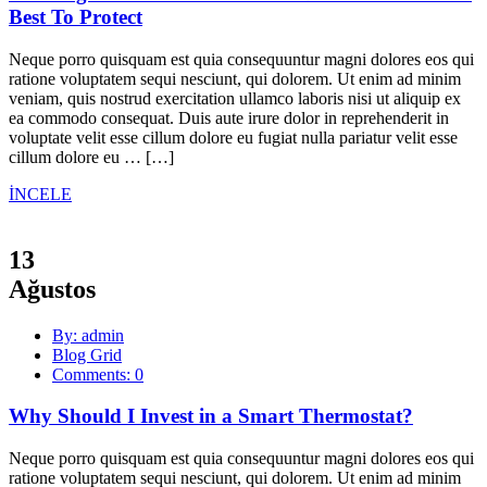
Best To Protect
Neque porro quisquam est quia consequuntur magni dolores eos qui
ratione voluptatem sequi nesciunt, qui dolorem. Ut enim ad minim
veniam, quis nostrud exercitation ullamco laboris nisi ut aliquip ex
ea commodo consequat. Duis aute irure dolor in reprehenderit in
voluptate velit esse cillum dolore eu fugiat nulla pariatur velit esse
cillum dolore eu … […]
İNCELE
13
Ağustos
By: admin
Blog Grid
Comments: 0
Why Should I Invest in a Smart Thermostat?
Neque porro quisquam est quia consequuntur magni dolores eos qui
ratione voluptatem sequi nesciunt, qui dolorem. Ut enim ad minim