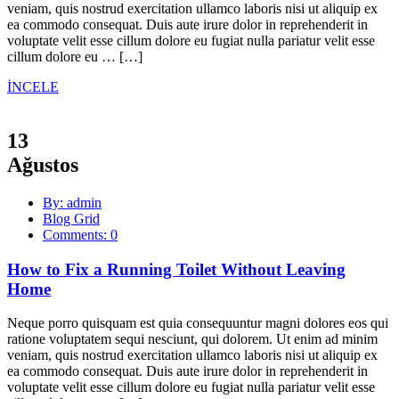
veniam, quis nostrud exercitation ullamco laboris nisi ut aliquip ex
ea commodo consequat. Duis aute irure dolor in reprehenderit in
voluptate velit esse cillum dolore eu fugiat nulla pariatur velit esse
cillum dolore eu … […]
İNCELE
13
Ağustos
By: admin
Blog Grid
Comments: 0
How to Fix a Running Toilet Without Leaving
Home
Neque porro quisquam est quia consequuntur magni dolores eos qui
ratione voluptatem sequi nesciunt, qui dolorem. Ut enim ad minim
veniam, quis nostrud exercitation ullamco laboris nisi ut aliquip ex
ea commodo consequat. Duis aute irure dolor in reprehenderit in
voluptate velit esse cillum dolore eu fugiat nulla pariatur velit esse