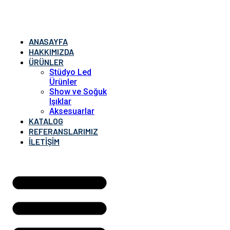
ANASAYFA
HAKKIMIZDA
ÜRÜNLER
Stüdyo Led
Ürünler
Show ve Soğuk
Işıklar
Aksesuarlar
KATALOG
REFERANSLARIMIZ
İLETIŞIM