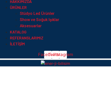
HAKKIMIZDA
ÜRÜNLER
Stüdyo Led Ürünler
Show ve Soğuk Işıklar
Aksesuarlar
KATALOG
REFERANSLARIMIZ
İLETIŞIM
Facebook
Twitter
Instagram