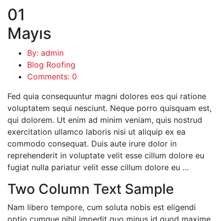
01
Mayıs
By: admin
Blog Roofing
Comments: 0
Fed quia consequuntur magni dolores eos qui ratione
voluptatem sequi nesciunt. Neque porro quisquam est,
qui dolorem. Ut enim ad minim veniam, quis nostrud
exercitation ullamco laboris nisi ut aliquip ex ea
commodo consequat. Duis aute irure dolor in
reprehenderit in voluptate velit esse cillum dolore eu
fugiat nulla pariatur velit esse cillum dolore eu …
Two Column Text Sample
Nam libero tempore, cum soluta nobis est eligendi
optio cumque nihil impedit quo minus id quod maxime