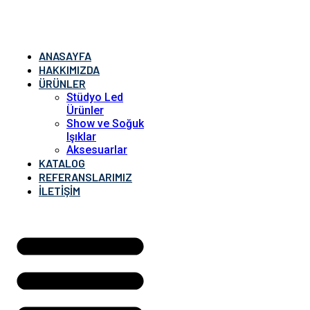
ANASAYFA
HAKKIMIZDA
ÜRÜNLER
Stüdyo Led
Ürünler
Show ve Soğuk
Işıklar
Aksesuarlar
KATALOG
REFERANSLARIMIZ
İLETIŞIM