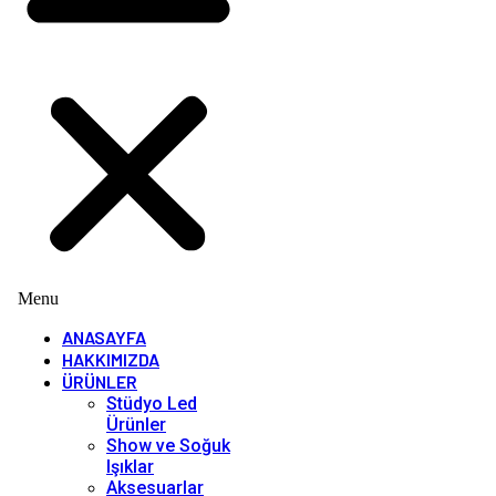
Menu
ANASAYFA
HAKKIMIZDA
ÜRÜNLER
Stüdyo Led
Ürünler
Show ve Soğuk
Işıklar
Aksesuarlar