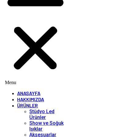
Menu
ANASAYFA
HAKKIMIZDA
ÜRÜNLER
Stüdyo Led
Ürünler
Show ve Soğuk
Işıklar
Aksesuarlar