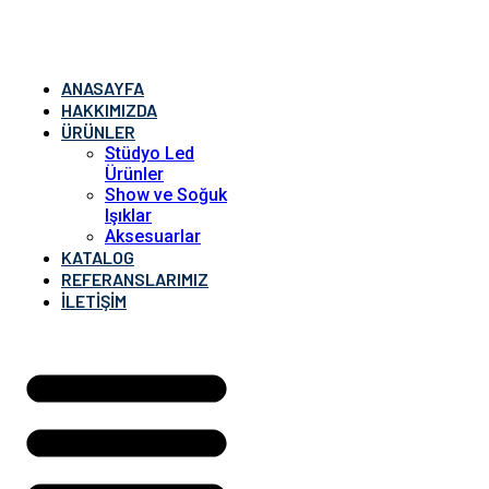
ANASAYFA
HAKKIMIZDA
ÜRÜNLER
Stüdyo Led
Ürünler
Show ve Soğuk
Işıklar
Aksesuarlar
KATALOG
REFERANSLARIMIZ
İLETIŞIM