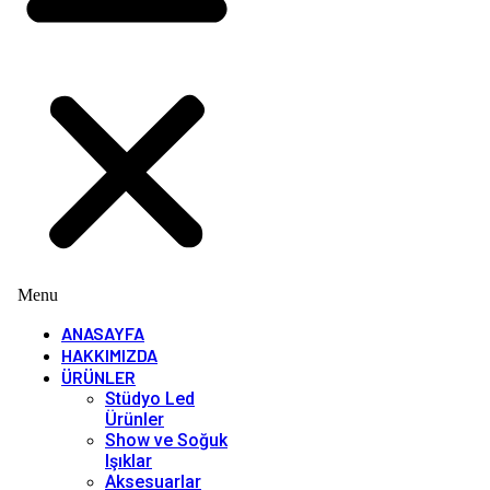
Menu
ANASAYFA
HAKKIMIZDA
ÜRÜNLER
Stüdyo Led
Ürünler
Show ve Soğuk
Işıklar
Aksesuarlar