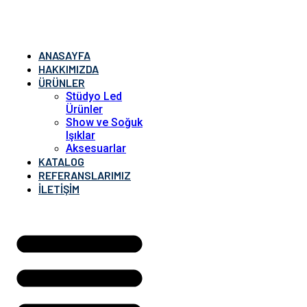
ANASAYFA
HAKKIMIZDA
ÜRÜNLER
Stüdyo Led
Ürünler
Show ve Soğuk
Işıklar
Aksesuarlar
KATALOG
REFERANSLARIMIZ
İLETIŞIM