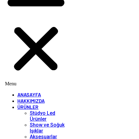
Menu
ANASAYFA
HAKKIMIZDA
ÜRÜNLER
Stüdyo Led
Ürünler
Show ve Soğuk
Işıklar
Aksesuarlar