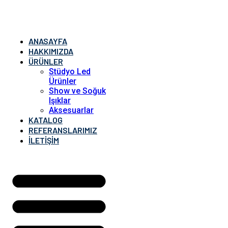
ANASAYFA
HAKKIMIZDA
ÜRÜNLER
Stüdyo Led
Ürünler
Show ve Soğuk
Işıklar
Aksesuarlar
KATALOG
REFERANSLARIMIZ
İLETIŞIM