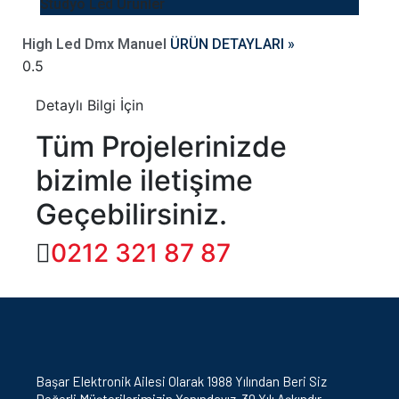
Stüdyo Led Ürünler
High Led Dmx Manuel
ÜRÜN DETAYLARI »
Detaylı Bilgi İçin
Tüm Projelerinizde
bizimle iletişime
Geçebilirsiniz.
0212 321 87 87
Başar Elektronik Ailesi Olarak 1988 Yılından Beri Siz
Değerli Müşterilerimizin Yanındayız. 30 Yılı Aşkındır