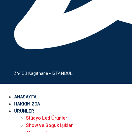
34400 Kağıthane - İSTANBUL
ANASAYFA
HAKKIMIZDA
ÜRÜNLER
Stüdyo Led Ürünler
Show ve Soğuk Işıklar