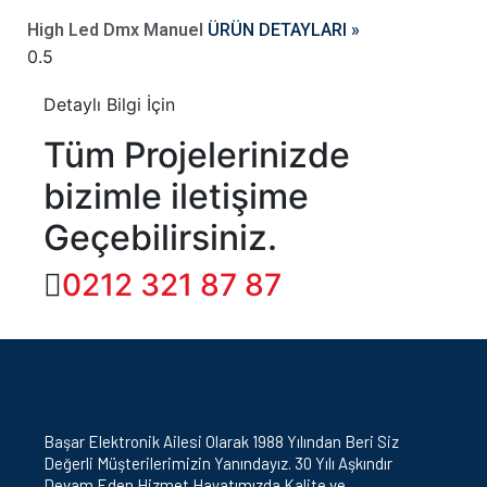
High Led Dmx Manuel
ÜRÜN DETAYLARI »
Detaylı Bilgi İçin
Tüm Projelerinizde
bizimle iletişime
Geçebilirsiniz.
0212 321 87 87
Başar Elektronik Ailesi Olarak 1988 Yılından Beri Siz
Değerli Müşterilerimizin Yanındayız. 30 Yılı Aşkındır
Devam Eden Hizmet Hayatımızda Kalite ve